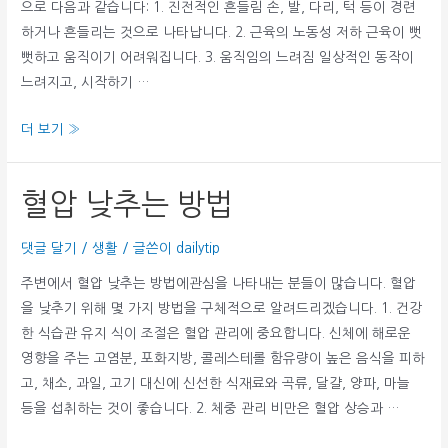
으로 다음과 같습니다: 1. 진전적인 흔들림 손, 발, 다리, 턱 등이 경련
하거나 흔들리는 것으로 나타납니다. 2. 근육의 노동성 저하 근육이 뻣
뻣하고 움직이기 어려워집니다. 3. 움직임의 느려짐 일상적인 동작이
느려지고, 시작하기 …
파
더 보기 »
킨
슨
혈압 낮추는 방법
병
초
댓글 달기
/
생활
/ 글쓴이
dailytip
기
증
주변에서 혈압 낮추는 방법에관심을 나타내는 분들이 많습니다. 혈압
상
을 낮추기 위해 몇 가지 방법을 구체적으로 알려드리겠습니다. 1. 건강
원
한 식습관 유지 식이 조절은 혈압 관리에 중요합니다. 신체에 해로운
인
영향을 주는 고염분, 포화지방, 콜레스테롤 함유량이 높은 음식을 피하
과
고, 채소, 과일, 고기 대신에 신선한 식재료와 곡류, 달걀, 양파, 마늘
예
등을 섭취하는 것이 좋습니다. 2. 체중 관리 비만은 혈압 상승과 …
방