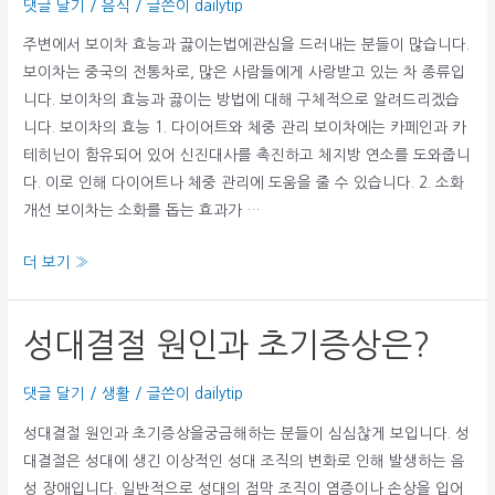
댓글 달기
/
음식
/ 글쓴이
dailytip
높
이
주변에서 보이차 효능과 끓이는법에관심을 드러내는 분들이 많습니다.
는
보이차는 중국의 전통차로, 많은 사람들에게 사랑받고 있는 차 종류입
방
니다. 보이차의 효능과 끓이는 방법에 대해 구체적으로 알려드리겠습
법
니다. 보이차의 효능 1. 다이어트와 체중 관리 보이차에는 카페인과 카
테히닌이 함유되어 있어 신진대사를 촉진하고 체지방 연소를 도와줍니
다. 이로 인해 다이어트나 체중 관리에 도움을 줄 수 있습니다. 2. 소화
개선 보이차는 소화를 돕는 효과가 …
보
더 보기 »
이
차
성대결절 원인과 초기증상은?
효
능
댓글 달기
/
생활
/ 글쓴이
dailytip
과
끓
성대결절 원인과 초기증상을궁금해하는 분들이 심심찮게 보입니다. 성
이
대결절은 성대에 생긴 이상적인 성대 조직의 변화로 인해 발생하는 음
는
성 장애입니다. 일반적으로 성대의 점막 조직이 염증이나 손상을 입어