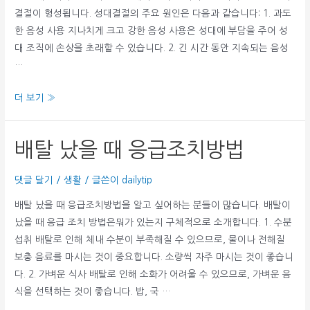
법
결절이 형성됩니다. 성대결절의 주요 원인은 다음과 같습니다: 1. 과도
한 음성 사용 지나치게 크고 강한 음성 사용은 성대에 부담을 주어 성
대 조직에 손상을 초래할 수 있습니다. 2. 긴 시간 동안 지속되는 음성
…
성
더 보기 »
대
결
배탈 났을 때 응급조치방법
절
원
댓글 달기
/
생활
/ 글쓴이
dailytip
인
과
배탈 났을 때 응급조치방법을 알고 싶어하는 분들이 많습니다. 배탈이
초
났을 때 응급 조치 방법은뭐가 있는지 구체적으로 소개합니다. 1. 수분
기
섭취 배탈로 인해 체내 수분이 부족해질 수 있으므로, 물이나 전해질
증
보충 음료를 마시는 것이 중요합니다. 소량씩 자주 마시는 것이 좋습니
상
다. 2. 가벼운 식사 배탈로 인해 소화가 어려울 수 있으므로, 가벼운 음
은?
식을 선택하는 것이 좋습니다. 밥, 국 …