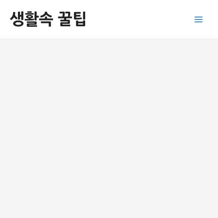
콘
생활속 꿀팁
텐
Main
츠
로
Men
건
너
뛰
기