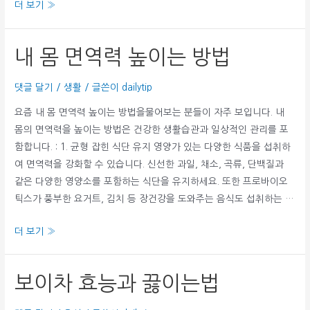
법
혈
더 보기 »
압
낮
내 몸 면역력 높이는 방법
추
는
댓글 달기
/
생활
/ 글쓴이
dailytip
방
법
요즘 내 몸 면역력 높이는 방법을물어보는 분들이 자주 보입니다. 내
몸의 면역력을 높이는 방법은 건강한 생활습관과 일상적인 관리를 포
함합니다. : 1. 균형 잡힌 식단 유지 영양가 있는 다양한 식품을 섭취하
여 면역력을 강화할 수 있습니다. 신선한 과일, 채소, 곡류, 단백질과
같은 다양한 영양소를 포함하는 식단을 유지하세요. 또한 프로바이오
틱스가 풍부한 요거트, 김치 등 장건강을 도와주는 음식도 섭취하는 …
내
더 보기 »
몸
면
보이차 효능과 끓이는법
역
력