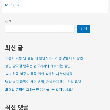
배
더 보기 »
탈
났
검색
을
검색
때
응
급
최신 글
조
치
자동차 시동 안 걸릴 때 원인 9가지와 증상별 대처 방법
방
법
성인 딸꾹질 멈추는 법 7가지와 계속되는 원인
남자 왼쪽 옆구리 통증 원인 심해질 때 알아봐요
벽과 벽지 곰팡이 제거 방법, 재발까지 막는 관리 요령
고혈압 관리에 효과적인 음식들, 꼭 알아두세요!
최신 댓글