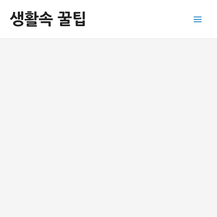
콘
생활속 꿀팁
텐
Main
츠
로
Men
건
너
뛰
기