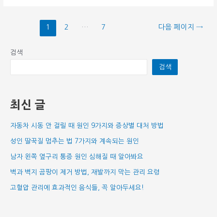
글
1
2
…
7
다음 페이지
→
페
이
검색
지
검색
매
김
최신 글
자동차 시동 안 걸릴 때 원인 9가지와 증상별 대처 방법
성인 딸꾹질 멈추는 법 7가지와 계속되는 원인
남자 왼쪽 옆구리 통증 원인 심해질 때 알아봐요
벽과 벽지 곰팡이 제거 방법, 재발까지 막는 관리 요령
고혈압 관리에 효과적인 음식들, 꼭 알아두세요!