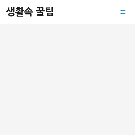
콘
생활속 꿀팁
텐
Main
츠
로
Men
건
너
뛰
기