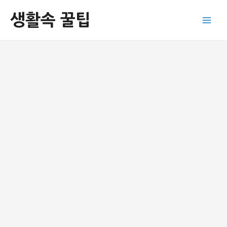
콘
생활속 꿀팁
텐
Main
츠
로
Men
건
너
뛰
기