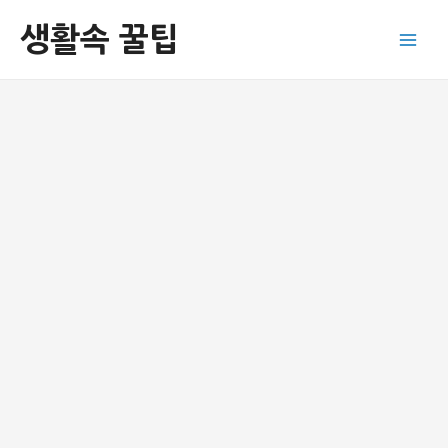
콘
생활속 꿀팁
텐
Main
츠
로
Men
건
너
뛰
기