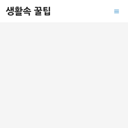
콘
생활속 꿀팁
텐
Main
츠
로
Men
건
너
뛰
기