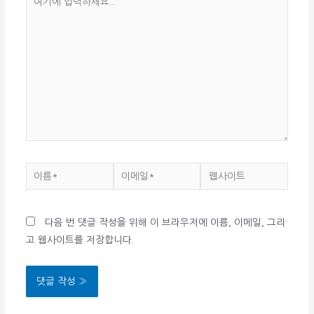
기
에
입
력
하
세
요...
이
이
웹
름
메
사
*
일
이
다음 번 댓글 작성을 위해 이 브라우저에 이름, 이메일, 그리
*
트
고 웹사이트를 저장합니다.