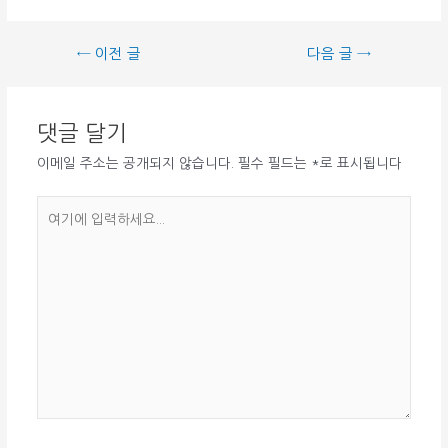
글
←
이전 글
다음 글
→
탐
색
댓글 달기
이메일 주소는 공개되지 않습니다.
필수 필드는
*
로 표시됩니다
여
기
에
입
력
하
세
요...