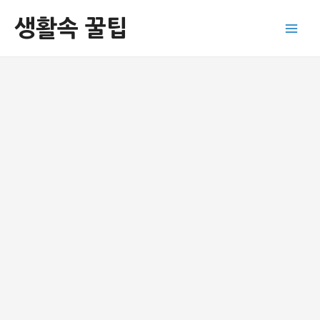
콘
생활속 꿀팁
텐
Main
츠
로
Men
건
너
뛰
기