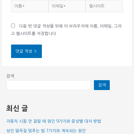
이
이
웹
름
메
사
*
일
이
다음 번 댓글 작성을 위해 이 브라우저에 이름, 이메일, 그리
*
트
고 웹사이트를 저장합니다.
검색
검색
최신 글
자동차 시동 안 걸릴 때 원인 9가지와 증상별 대처 방법
성인 딸꾹질 멈추는 법 7가지와 계속되는 원인