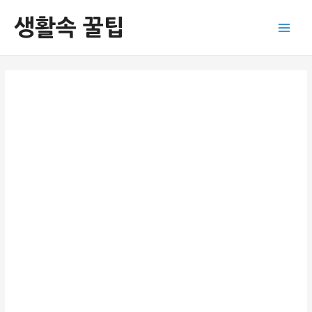
콘
생활속 꿀팁
텐
Main
츠
로
Men
건
너
뛰
기