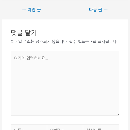
글
←
이전 글
다음 글
→
탐
색
댓글 달기
이메일 주소는 공개되지 않습니다.
필수 필드는
*
로 표시됩니다
여
기
에
입
력
하
세
요...
이
이
웹