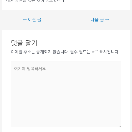
대처 방안을 찾는 것이 중요합니다.
글
←
이전 글
다음 글
→
탐
색
댓글 달기
이메일 주소는 공개되지 않습니다.
필수 필드는
*
로 표시됩니다
여
기
에
입
력
하
세
요...