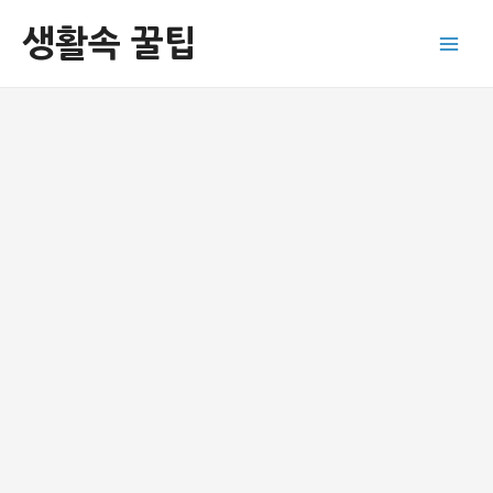
콘
생활속 꿀팁
텐
Main
츠
로
Men
건
너
뛰
기