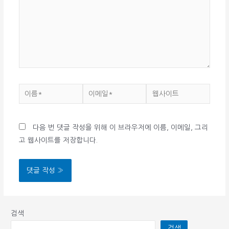
력
하
세
요...
이
이
웹
름
메
사
*
일
이
다음 번 댓글 작성을 위해 이 브라우저에 이름, 이메일, 그리
*
트
고 웹사이트를 저장합니다.
검색
검색