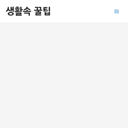
콘
생활속 꿀팁
텐
Main
츠
로
Men
건
너
뛰
기