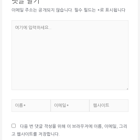
댓글 달기
이메일 주소는 공개되지 않습니다.
필수 필드는
*
로 표시됩니다
여
기
에
입
력
하
세
요...
이
이
웹
름
메
사
*
일
이
다음 번 댓글 작성을 위해 이 브라우저에 이름, 이메일, 그리
*
트
고 웹사이트를 저장합니다.