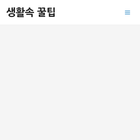
콘
생활속 꿀팁
텐
Main
츠
로
Men
건
너
뛰
기