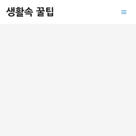
콘
생활속 꿀팁
텐
Main
츠
로
Men
건
너
뛰
기