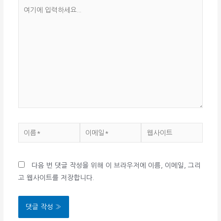
여
기
에
입
력
하
세
요...
이
이
웹
름
메
사
*
일
이
다음 번 댓글 작성을 위해 이 브라우저에 이름, 이메일, 그리
*
트
고 웹사이트를 저장합니다.