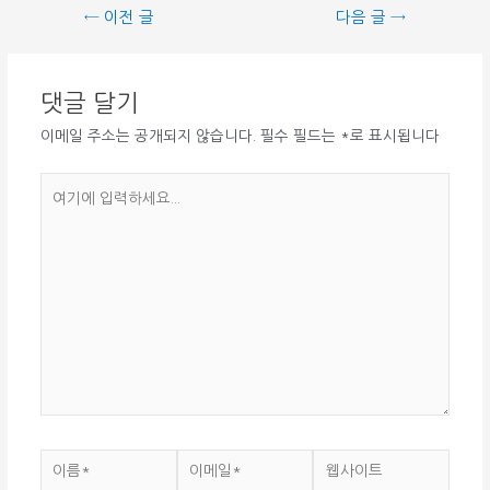
글
←
이전 글
다음 글
→
탐
색
댓글 달기
이메일 주소는 공개되지 않습니다.
필수 필드는
*
로 표시됩니다
여
기
에
입
력
하
세
요...
이
이
웹
름
메
사