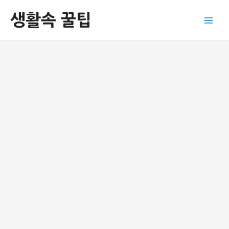
콘
생활속 꿀팁
텐
Main
츠
로
Men
건
너
뛰
기