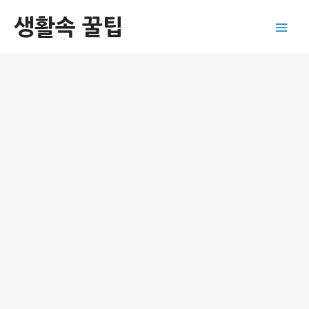
콘
생활속 꿀팁
텐
Main
츠
로
Men
건
너
뛰
기