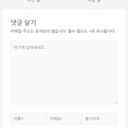
←
이전 글
다음 글
→
탐
색
댓글 달기
이메일 주소는 공개되지 않습니다.
필수 필드는
*
로 표시됩니다
여
기
에
입
력
하
세
요...
이
이
웹
름
메
사